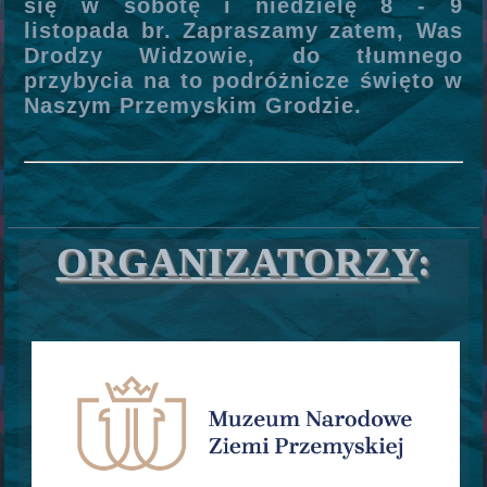
się w sobotę i niedzielę 8 - 9
listopada br. Zapraszamy zatem, Was
Drodzy Widzowie, do tłumnego
przybycia na to podróżnicze święto w
Naszym Przemyskim Grodzie.
ORGANIZATORZY
: